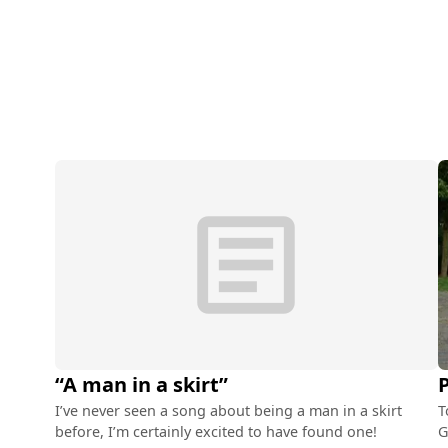
article
“A man in a skirt”
P
I’ve never seen a song about being a man in a skirt
T
before, I’m certainly excited to have found one!
G