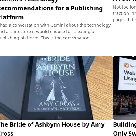
Recommendations for a Publishing
Not too lon
traction in
Platform
pages. I de
 had a conversation with Gemini about the technology
nd architecture it would choose for creating a
ublishing platform. This is the conversation.
The Bride of Ashbyrn House by Amy
Buildin
Cross
Only S