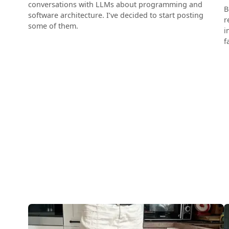
conversations with LLMs about programming and
B
software architecture. I’ve decided to start posting
r
some of them.
i
f