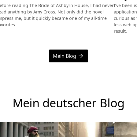
efore reading The Bride of Ashbyrn House, I had never
I’ve been e
ead anything by Amy Cross. Not only did the novel
application
mpress me, but it quickly became one of my all-time
curious as 
avorites.
less web ap
result.
Mein Blog
arrow_forward
Mein deutscher Blog