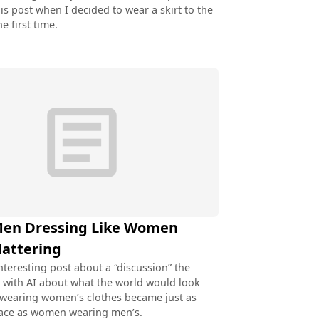
his post when I decided to wear a skirt to the
he first time.
article
en Dressing Like Women
atter­ing
interesting post about a “discussion” the
 with AI about what the world would look
n wearing women’s clothes became just as
ce as women wearing men’s.