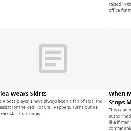
raised in t
office for t
article
lea Wears Skirts
When M
s a bass player, I have always been a fan of Flea, the
Stops M
assist for the Red Hot Chili Peppers. Turns out he
This is an 
ears skirts on stage.
author had
like if me
commonpla