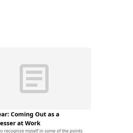
article
ar: Coming Out as a
esser at Work
to recognize myself in some of the points