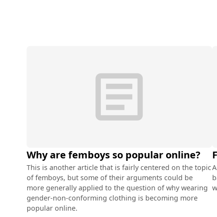
article
Why are femboys so popular online?
F
This is another article that is fairly centered on the topic
A
of femboys, but some of their arguments could be
b
more generally applied to the question of why wearing
w
gender-non-conforming clothing is becoming more
popular online.